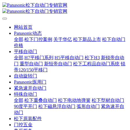
网站首页
Panasonic动态
全部
松下门控案例
关于华亿
松下新品上市
松下自动门
价格
平移自动门
全部
H7平移门系列
H5平移自动门
松下H3
新锐帝自动
门
重型自动门
新恒帝自动门
松下工程品自动门系统
锐
帝120/150平移门
自动旋转门
Panasonic医用门
紧急速开自动门
特殊自动门
全部
松下重叠自动门
松下电动地弹簧
松下型材自动门
90度平开门
松下磁悬浮自动门
弧形自动门
紧急速开自
动门
松下原装配件
门控五金