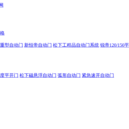
格
重型自动门
新恒帝自动门
松下工程品自动门系统
锐帝120/150
0度平开门
松下磁悬浮自动门
弧形自动门
紧急速开自动门