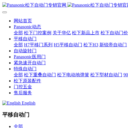
网站首页
Panasonic动态
全部
松下门控案例
关于华亿
松下新品上市
松下自动门价
平移自动门
全部
H7平移门系列
H5平移自动门
松下H3
新锐帝自动门
自动旋转门
Panasonic医用门
紧急速开自动门
特殊自动门
全部
松下重叠自动门
松下电动地弹簧
松下型材自动门
9
松下原装配件
门控五金
售后服务
English
平移自动门
全部