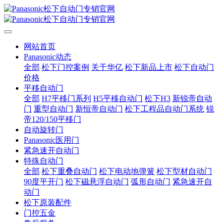
网站首页
Panasonic动态
全部
松下门控案例
关于华亿
松下新品上市
松下自动门
价格
平移自动门
全部
H7平移门系列
H5平移自动门
松下H3
新锐帝自动
门
重型自动门
新恒帝自动门
松下工程品自动门系统
锐
帝120/150平移门
自动旋转门
Panasonic医用门
紧急速开自动门
特殊自动门
全部
松下重叠自动门
松下电动地弹簧
松下型材自动门
90度平开门
松下磁悬浮自动门
弧形自动门
紧急速开自
动门
松下原装配件
门控五金