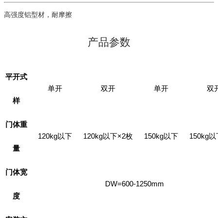
高强度铝型材，耐摩擦
产品参数
平开式
单开
双开
单开
双
样
门体重
120kg以下
120kg以下×2枚
150kg以下
150kg
量
门体宽
DW=600-1250mm
度