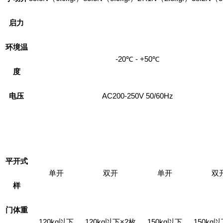
启力
环境温
-20℃ - +50℃
度
电压
AC200-250V 50/60Hz
平开式
单开
双开
单开
双
样
门体重
120kg以下
120kg以下×2枚
150kg以下
150kg