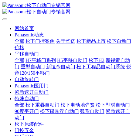
网站首页
Panasonic动态
全部
松下门控案例
关于华亿
松下新品上市
松下自动门
价格
平移自动门
全部
H7平移门系列
H5平移自动门
松下H3
新锐帝自动
门
重型自动门
新恒帝自动门
松下工程品自动门系统
锐
帝120/150平移门
自动旋转门
Panasonic医用门
紧急速开自动门
特殊自动门
全部
松下重叠自动门
松下电动地弹簧
松下型材自动门
90度平开门
松下磁悬浮自动门
弧形自动门
紧急速开自
动门
松下原装配件
门控五金