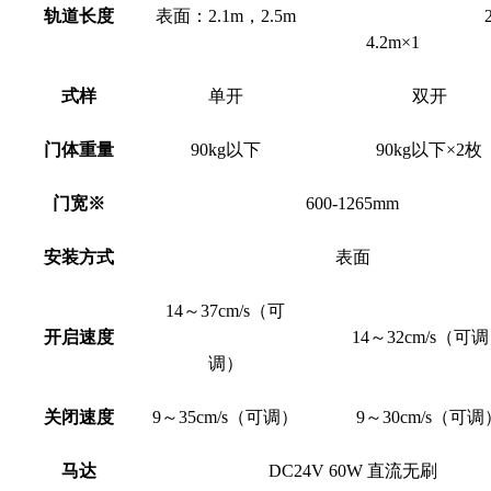
轨道长度
表面：2.1m，2.5m
4.2m×1
式样
单开
双开
门体重量
90kg以下
90kg以下×2枚
门宽※
600-1265mm
安装方式
表面
14～37cm/s（可
开启速度
14～32cm/s（可
调）
关闭速度
9～35cm/s（可调）
9～30cm/s（可调
马达
DC24V 60W 直流无刷