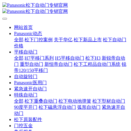
网站首页
Panasonic动态
全部
松下门控案例
关于华亿
松下新品上市
松下自动门
价格
平移自动门
全部
H7平移门系列
H5平移自动门
松下H3
新锐帝自动
门
重型自动门
新恒帝自动门
松下工程品自动门系统
锐
帝120/150平移门
自动旋转门
Panasonic医用门
紧急速开自动门
特殊自动门
全部
松下重叠自动门
松下电动地弹簧
松下型材自动门
90度平开门
松下磁悬浮自动门
弧形自动门
紧急速开自
动门
松下原装配件
门控五金